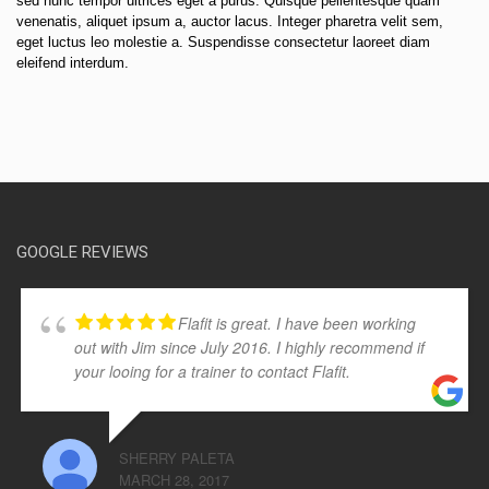
sed nunc tempor ultrices eget a purus. Quisque pellentesque quam
venenatis, aliquet ipsum a, auctor lacus. Integer pharetra velit sem,
eget luctus leo molestie a. Suspendisse consectetur laoreet diam
eleifend interdum.
GOOGLE REVIEWS
Flafit is great. I have been working
out with Jim since July 2016. I highly recommend if
your looing for a trainer to contact Flafit.
SHERRY PALETA
MARCH 28, 2017